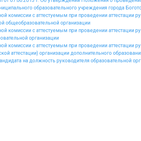
 от 07.06.2013 г. Об утверждении Положения о проведени
ниципального образовательного учреждения города Богот
ой комиссии с аттестуемым при проведении аттестации р
ой общеобразовательной организации
ой комиссии с аттестуемым при проведении аттестации р
зовательной организации
ой комиссии с аттестуемым при проведении аттестации р
ской аттестации) организации дополнительного образовани
андидата на должность руководителя образовательной ор