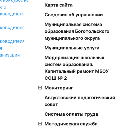
и конкурса на
Карта сайта
ола
уководителя
Сведения об управлении
Муниципальная система
уководителя
образования Боготольского
муниципального округа
уководителя
Муниципальные услуги
я
ганизации
Модернизация школьных
систем образования.
Капитальный ремонт МБОУ
СОШ № 2
Мониторинг
Августовский педагогический
совет
Cистема оплаты труда
Методическая служба