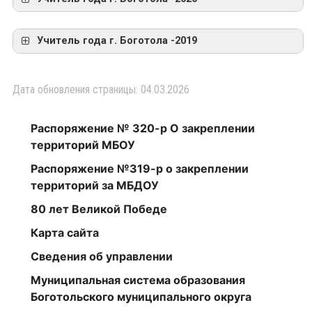
Учитель года г. Боготола -2019
Дата обновления страницы: 04.03.2026
Богомолова Кристина
Олеговна.
Учитель начальных
Левковская Олеся
Распоряжение № 320-р О закреплении
классов МБОУ СОШ
Викторовна
территорий МБОУ
№2Образование —
среднее
Учитель начальных
Распоряжение №319-р о закреплении
Богаева Светлана
профессиональное,
классов МБОУ СОШ
Ивановна
территорий за МБДОУ
КГПУ СПО «Ачинский
№2
Учитель физической
80 лет Великой Победе
педагогический
Образование —
культуры МБОУ СОШ
колледж», 2014
Карта сайта
среднее
№2
г.Квалификационная
профессиональное, в
категория —
Сведения об управлении
Образование — в 1981
2019 г. окончила
перваяПедагогический
г. окончила
«Ачинскоий
Муниципальная система образования
стаж – 6
Красноярский техникум
педагогический
Боготольского муниципального округа
летПедагогическое
физической культуры.
колледж» по
кредо: » Возьмите чашу