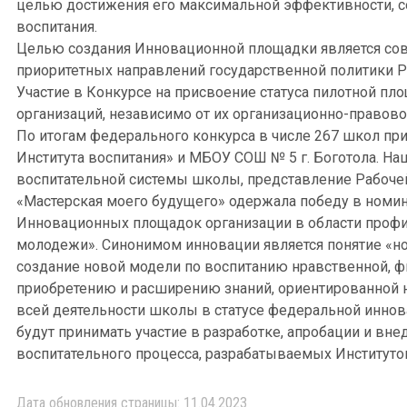
целью достижения его максимальной эффективности, со
воспитания.
Целью создания Инновационной площадки является сов
приоритетных направлений государственной политики Р
Участие в Конкурсе на присвоение статуса пилотной пл
организаций, независимо от их организационно-право
По итогам федерального конкурса в числе 267 школ при
Института воспитания» и МБОУ СОШ № 5 г. Боготола. На
воспитательной системы школы, представление Рабоче
«Мастерская моего будущего» одержала победу в номин
Инновационных площадок организации в области профил
молодежи». Синонимом инновации является понятие «н
создание новой модели по воспитанию нравственной, фи
приобретению и расширению знаний, ориентированной 
всей деятельности школы в статусе федеральной инно
будут принимать участие в разработке, апробации и вн
воспитательного процесса, разрабатываемых Институтом
Дата обновления страницы: 11.04.2023