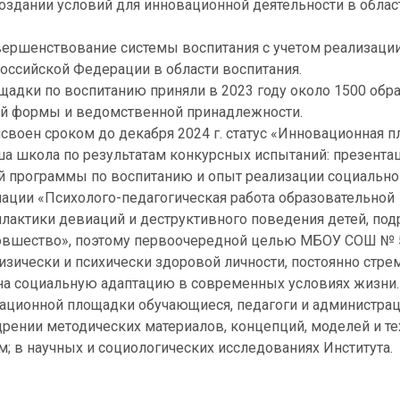
здании условий для инновационной деятельности в облас
ершенствование системы воспитания с учетом реализаци
оссийской Федерации в области воспитания.
ощадки по воспитанию приняли в 2023 году около 1500 об
вой формы и ведомственной принадлежности.
своен сроком до декабря 2024 г. статус «Инновационная 
ша школа по результатам конкурсных испытаний: презента
й программы по воспитанию и опыт реализации социально
ации «Психолого-педагогическая работа образовательной
актики девиаций и деструктивного поведения детей, под
овшество», поэтому первоочередной целью МБОУ СОШ № 5
зически и психически здоровой личности, постоянно стре
на социальную адаптацию в современных условиях жизни.
вационной площадки обучающиеся, педагоги и администра
едрении методических материалов, концепций, моделей и т
; в научных и социологических исследованиях Института.