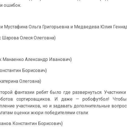
и ошибок.
ки Мустафина Ольга Григорьевна и Медведева Юлия Генна
к Шарова Олеся Олеговна)
ик Манаенко Александр Иванович)
онстантин Борисович)
катерина Олеговна)
торой фантазии ребят было где развернуться. Участники
роботов сортировщиков. И даже — робофутбол! Чтобы
ление участников, но и задавать дополнительные вопрос
ьтатам оценки жюри победителями стали:
ханов Константин Борисович)