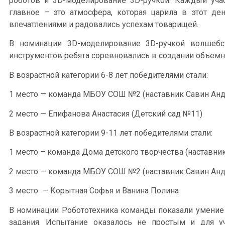
роботов и 3D-моделирование 3D-ручкой. Каждый уча
главное – это атмосфера, которая царила в этот де
впечатлениями и радовались успехам товарищей.
В номинации 3D-моделирование 3D-ручкой волшебс
инструментов ребята соревновались в создании объемн
В возрастной категории 6-8 лет победителями стали:
1 место — команда МБОУ СОШ №2 (наставник Савин Ан
2 место — Епифанова Анастасия (Детский сад №11)
В возрастной категории 9-11 лет победителями стали:
1 место – команда Дома детского творчества (наставни
2 место — команда МБОУ СОШ №2 (наставник Савин Ан
3 место — Корытная Софья и Ванина Полина
В номинации Робототехника команды показали умение 
задания. Испытание оказалось не простым и для у