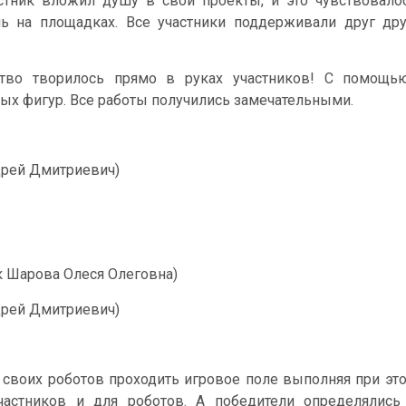
стник вложил душу в свои проекты, и это чувствовало
нь на площадках. Все участники поддерживали друг дру
тво творилось прямо в руках участников! С помощью
ых фигур. Все работы получились замечательными.
дрей Дмитриевич)
к Шарова Олеся Олеговна)
дрей Дмитриевич)
своих роботов проходить игровое поле выполняя при эт
частников и для роботов. А победители определялис