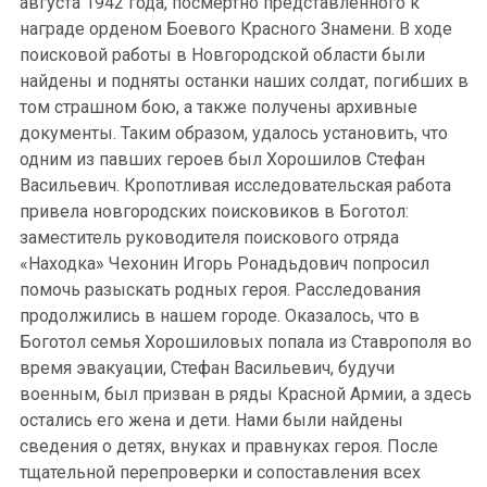
августа 1942 года, посмертно представленного к
награде орденом Боевого Красного Знамени. В ходе
поисковой работы в Новгородской области были
найдены и подняты останки наших солдат, погибших в
том страшном бою, а также получены архивные
документы. Таким образом, удалось установить, что
одним из павших героев был Хорошилов Стефан
Васильевич. Кропотливая исследовательская работа
привела новгородских поисковиков в Боготол:
заместитель руководителя поискового отряда
«Находка» Чехонин Игорь Ронадьдович попросил
помочь разыскать родных героя. Расследования
продолжились в нашем городе. Оказалось, что в
Боготол семья Хорошиловых попала из Ставрополя во
время эвакуации, Стефан Васильевич, будучи
военным, был призван в ряды Красной Армии, а здесь
остались его жена и дети. Нами были найдены
сведения о детях, внуках и правнуках героя. После
тщательной перепроверки и сопоставления всех